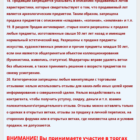
18. Продавцам запрещается указывать в описаниях продаваемых лотов
характеристики, которые свидетельствуют о том, что продаваемый лот
является археологическим предметом. Таким образом, запрещена
продажа предметов с описанием «кладовая», «копаная», «земляная» и т.п.
19. В разделе Продам антиквариат, старые книги разрешены к продаже
любые предметы, изготовленные свыше 50 лет лет назад и имеющие
нормальный эстетический вид. Разрешены к продаже предметы
искусства, художественных ремесел и прочие предметы младше 50 лет,
если они являются общепринятым объектом коллекционирования
(букинистика, живопись, статуэтки). Модераторы вправе удалять ветки
без объяснения, а также принимать решение о возрасте предметов по
своему усмотрению.
20. Категорически запрещены любые манипуляции с торговыми
отзывами: нельзя использовать отзывы для каких-либо иных целей кроме
информирования о совершенной сделке. Нельзя воздействовать на
контрагента, чтобы получить уступку, скидку, деньги и т.п. взамен
положительного\отрицательного отзыва. Отзывы можно оставлять только
о сделках в открытых ветках, отзывы за продажу в личной переписке, на
сторонних форумах или в открытых ветках, где неизвестна цена и условия
продажи, не допускаются.
ВНИМАНИЕ! Вы принимаете участие в торгах