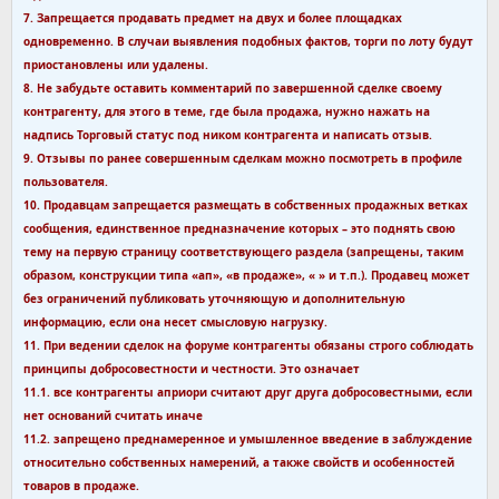
7. Запрещается продавать предмет на двух и более площадках
одновременно. В случаи выявления подобных фактов, торги по лоту будут
приостановлены или удалены.
8. Не забудьте оставить комментарий по завершенной сделке своему
контрагенту, для этого в теме, где была продажа, нужно нажать на
надпись Торговый статус под ником контрагента и написать отзыв.
9. Отзывы по ранее совершенным сделкам можно посмотреть в профиле
пользователя.
10. Продавцам запрещается размещать в собственных продажных ветках
сообщения, единственное предназначение которых – это поднять свою
тему на первую страницу соответствующего раздела (запрещены, таким
образом, конструкции типа «ап», «в продаже», « » и т.п.). Продавец может
без ограничений публиковать уточняющую и дополнительную
информацию, если она несет смысловую нагрузку.
11. При ведении сделок на форуме контрагенты обязаны строго соблюдать
принципы добросовестности и честности. Это означает
11.1. все контрагенты априори считают друг друга добросовестными, если
нет оснований считать иначе
11.2. запрещено преднамеренное и умышленное введение в заблуждение
относительно собственных намерений, а также свойств и особенностей
товаров в продаже.