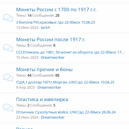
Монеты России с 1700 по 1917 г.г.
Темы
14
Сообщения
28
3 билона РИ,красивых /до 22-00мск 15.06.23
13 Июн 2023
larich
Монеты России после 1917 г.
Темы
5
Сообщения
8
СССР,Никель до 1961, 50 монет из оборота /до 22-00мск 17.06.23
15 Июн 2023
Dreamworker
Монеты прочие и боны
Темы
44
Сообщения
88
США,1 доллар 1921г,Морган..UNC/до 22-00мск 10.04.25
9 Апр 2025
Dreamworker
Пластика и ювелирка
Темы
2
Сообщения
5
Отличник Сухопутных войск..UNC/до 22-00мск 26.06.24
23 Июн 2024
Dreamworker