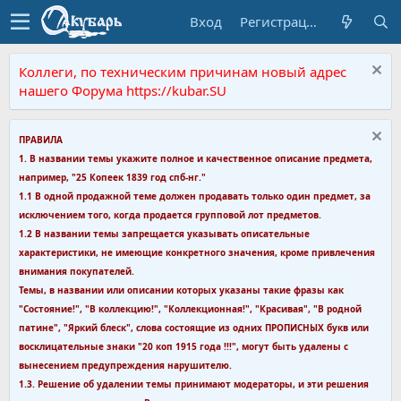
Вход
Регистрация
Коллеги, по техническим причинам новый адрес
нашего Форума https://kubar.SU
ПРАВИЛА
1. В названии темы укажите полное и качественное описание предмета,
например, "25 Копеек 1839 год спб-нг."
1.1 В одной продажной теме должен продавать только один предмет, за
исключением того, когда продается групповой лот предметов.
1.2 В названии темы запрещается указывать описательные
характеристики, не имеющие конкретного значения, кроме привлечения
внимания покупателей.
Темы, в названии или описании которых указаны такие фразы как
"Состояние!", "В коллекцию!", "Коллекционная!", "Красивая", "В родной
патине", "Яркий блеск", слова состоящие из одних ПРОПИСНЫХ букв или
восклицательные знаки "20 коп 1915 года !!!", могут быть удалены с
вынесением предупреждения нарушителю.
1.3. Решение об удалении темы принимают модераторы, и эти решения