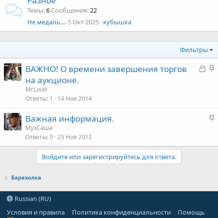
Разное
Темы
6
Сообщения
22
Не медаль....
5 Окт 2025
кубышка
Фильтры
З
З
ВАЖНО! О времени завершения торгов
а
а
на аукционе.
к
к
McLoud
р
р
Ответы
1
14 Ноя 2014
ы
е
З
Важная информация.
т
п
а
МузСаша
а
л
Ответы
0
25 Ноя 2012
к
е
р
Войдите или зарегистрируйтесь для ответа.
е
о
п
Барахолка
л
е
Russian (RU)
о
Условия и правила
Политика конфиденциальности
Помощь