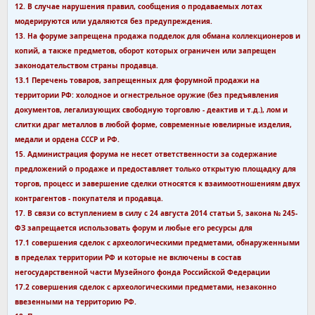
12. В случае нарушения правил, сообщения о продаваемых лотах
модерируются или удаляются без предупреждения.
13. На форуме запрещена продажа подделок для обмана коллекционеров и
копий, а также предметов, оборот которых ограничен или запрещен
законодательством страны продавца.
13.1 Перечень товаров, запрещенных для форумной продажи на
территории РФ: холодное и огнестрельное оружие (без предъявления
документов, легализующих свободную торговлю - деактив и т.д.), лом и
слитки драг металлов в любой форме, современные ювелирные изделия,
медали и ордена СССР и РФ.
15. Администрация форума не несет ответственности за содержание
предложений о продаже и предоставляет только открытую площадку для
торгов, процесс и завершение сделки относятся к взаимоотношениям двух
контрагентов - покупателя и продавца.
17. В связи со вступлением в силу с 24 августа 2014 статьи 5, закона № 245-
ФЗ запрещается использовать форум и любые его ресурсы для
17.1 совершения сделок с археологическими предметами, обнаруженными
в пределах территории РФ и которые не включены в состав
негосударственной части Музейного фонда Российской Федерации
17.2 совершения сделок с археологическими предметами, незаконно
ввезенными на территорию РФ.