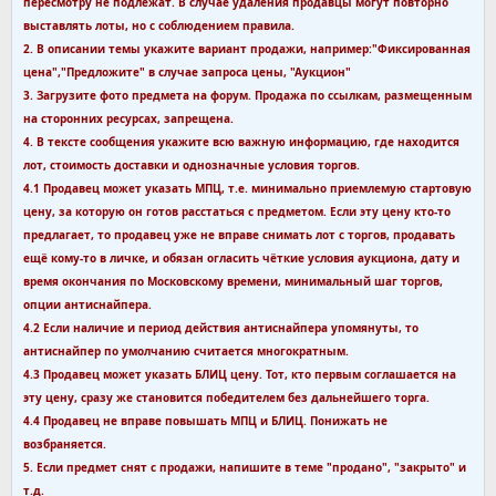
пересмотру не подлежат. В случае удаления продавцы могут повторно
выставлять лоты, но с соблюдением правила.
2. В описании темы укажите вариант продажи, например:"Фиксированная
цена","Предложите" в случае запроса цены, "Аукцион"
3. Загрузите фото предмета на форум. Продажа по ссылкам, размещенным
на сторонних ресурсах, запрещена.
4. В тексте сообщения укажите всю важную информацию, где находится
лот, стоимость доставки и однозначные условия торгов.
4.1 Продавец может указать МПЦ, т.е. минимально приемлемую стартовую
цену, за которую он готов расстаться с предметом. Если эту цену кто-то
предлагает, то продавец уже не вправе снимать лот с торгов, продавать
ещё кому-то в личке, и обязан огласить чёткие условия аукциона, дату и
время окончания по Московскому времени, минимальный шаг торгов,
опции антиснайпера.
4.2 Если наличие и период действия антиснайпера упомянуты, то
антиснайпер по умолчанию считается многократным.
4.3 Продавец может указать БЛИЦ цену. Тот, кто первым соглашается на
эту цену, сразу же становится победителем без дальнейшего торга.
4.4 Продавец не вправе повышать МПЦ и БЛИЦ. Понижать не
возбраняется.
5. Если предмет снят с продажи, напишите в теме "продано", "закрыто" и
т.д.