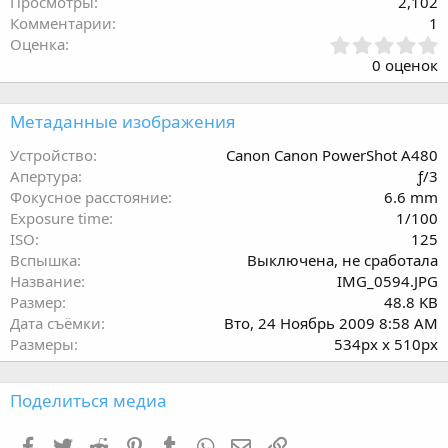
Просмотры
2,102
Комментарии
1
0
Оценка
.
0 оценок
0
0
з
Метаданные изображения
в
ё
Устройство
Canon Canon PowerShot A480
з
Апертура
ƒ/3
д
Фокусное расстояние
6.6 mm
Exposure time
1/100
ISO
125
Вспышка
Выключена, не сработала
Название
IMG_0594.JPG
Размер
48.8 KB
Дата съёмки
Вто, 24 Ноябрь 2009 8:58 AM
Размеры
534px x 510px
Поделиться медиа
Facebook
Twitter
Reddit
Pinterest
Tumblr
WhatsApp
Электронная почта
Ссылка