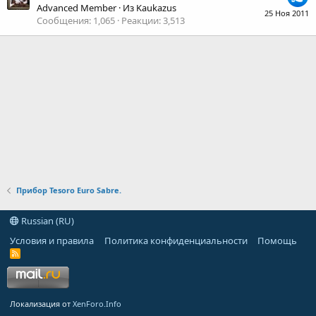
Advanced Member
·
Из
Kaukazus
25 Ноя 2011
Сообщения
1,065
Реакции
3,513
Прибор Tesoro Euro Sabre.
Russian (RU)
Условия и правила
Политика конфиденциальности
Помощь
R
S
S
Локализация от
XenForo.Info