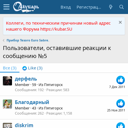
Вход
Регистрация
Коллеги, по техническим причинам новый адрес
нашего Форума https://kubar.SU
Прибор Tesoro Euro Sabre.
Пользователи, оставившие реакции к
сообщению №5
Все
(3)
Like
(3)
дерфель
Member
·
59
·
Из
Пятигорск
7 Дек 2011
Сообщения
192
Реакции
583
Благодарный
Member
·
43
·
Из
Пятигорск
25 Ноя 2011
Сообщения
262
Реакции
1,158
diskrim