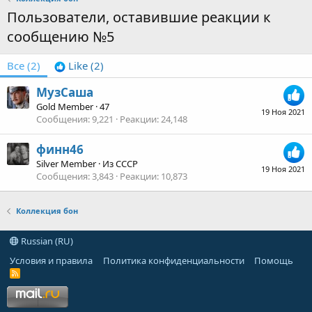
Пользователи, оставившие реакции к
сообщению №5
Все
(2)
Like
(2)
МузСаша
Gold Member
·
47
19 Ноя 2021
Сообщения
9,221
Реакции
24,148
финн46
Silver Member
·
Из
СССР
19 Ноя 2021
Сообщения
3,843
Реакции
10,873
Коллекция бон
Russian (RU)
Условия и правила
Политика конфиденциальности
Помощь
R
S
S