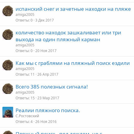
испанский снег и зачетные находки на пляже
amiga2005
Ответы
0
3 Дек 2017
количество находок зашкаливает или три
выхода на один пляжный карман
amiga2005
Ответы
0
20 Ноя 2017
Как мы с граблями на пляжный поиск ездили
amiga2005
Ответы
11
26 Апр 2017
Всего 385 полезных сигнала!
amiga2005
Ответы
15
23 Мар 2017
Реалии пляжного поиска.
С.Ростовский
Ответы
4
26 Ноя 2016
Пляжный поиск - под дождем, но с