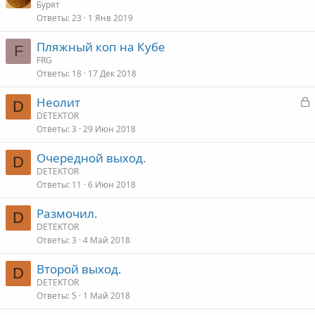
Бурят
Ответы
23
1 Янв 2019
Пляжный коп на Кубе
F
FRG
Ответы
18
17 Дек 2018
З
Неолит
D
а
DETEKTOR
Ответы
3
29 Июн 2018
к
р
Очередной выход.
D
DETEKTOR
т
Ответы
11
6 Июн 2018
а
Размочил.
D
DETEKTOR
Ответы
3
4 Май 2018
Второй выход.
D
DETEKTOR
Ответы
5
1 Май 2018