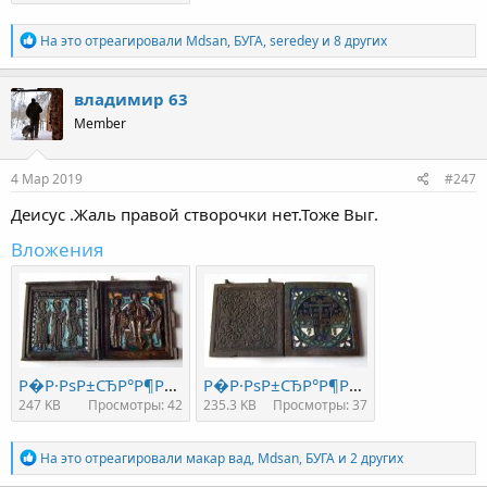
Р
На это отреагировали
Mdsan
,
БУГА
,
seredey
и 8 других
е
а
к
владимир 63
ц
Member
и
и
:
4 Мар 2019
#247
Деисус .Жаль правой створочки нет.Тоже Выг.
Вложения
Р�Р·РѕР±СЂР°Р¶РµРЅРёРµ 013.jpg
Р�Р·РѕР±СЂР°Р¶РµРЅРёРµ 008.jpg
247 KB
Просмотры: 42
235.3 KB
Просмотры: 37
Р
На это отреагировали
макар вад
,
Mdsan
,
БУГА
и 2 других
е