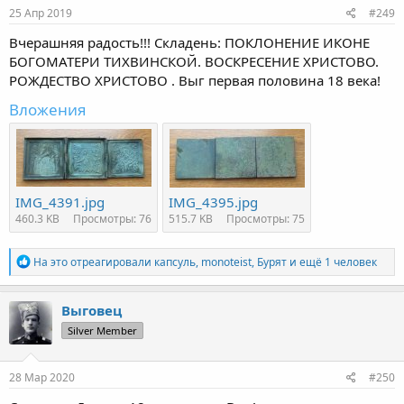
25 Апр 2019
#249
Вчерашняя радость!!! Складень: ПОКЛОНЕНИЕ ИКОНЕ
БОГОМАТЕРИ ТИХВИНСКОЙ. ВОСКРЕСЕНИЕ ХРИСТОВО.
РОЖДЕСТВО ХРИСТОВО . Выг первая половина 18 века!
Вложения
IMG_4391.jpg
IMG_4395.jpg
460.3 KB
Просмотры: 76
515.7 KB
Просмотры: 75
Р
На это отреагировали
капсуль
,
monoteist
,
Бурят
и ещё 1 человек
е
а
к
Выговец
ц
Silver Member
и
и
:
28 Мар 2020
#250