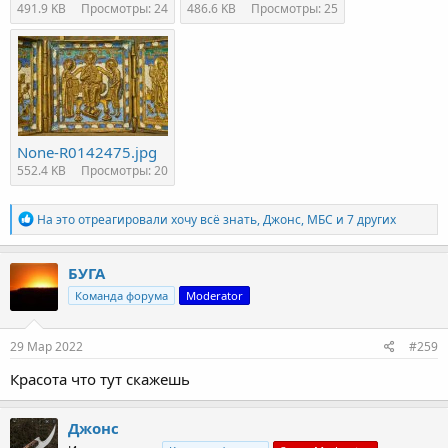
491.9 KB
Просмотры: 24
486.6 KB
Просмотры: 25
None-R0142475.jpg
552.4 KB
Просмотры: 20
Р
На это отреагировали
хочу всё знать
,
Джонс
,
МБС
и 7 других
е
а
к
БУГА
ц
Команда форума
Moderator
и
и
:
29 Мар 2022
#259
Красота что тут скажешь
Джонс