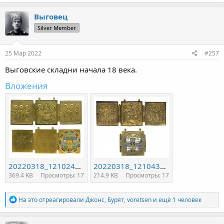
Выговец
Silver Member
25 Мар 2022
#257
Выговские складни начала 18 века.
Вложения
20220318_121024_1-1_1717_782.jpg
20220318_121043_1-2_494.jpg
369.4 KB
Просмотры: 17
214.9 KB
Просмотры: 17
Р
На это отреагировали
Джонс
,
Бурят
,
voretsen
и ещё 1 человек
е
а
к