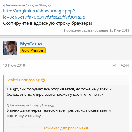
Добавлено через 4 минуты 29 секунд
http://imglink.ru/show-image.php?
id=8d65c17fa70b317f3fce25ff7f301a9e
Скопируйте в адресную строку браузера!
Последнее редактирование:
13 Июн 2018
МузСаша
Gold Member
13 Июн 2018
#244
Sealed написал(а):
На других форумах все открывается, но тоже не у всех. У
большинства открывается может у вас что то не так
Добавлено через 1 минуту 1 секунду
У меня даже через телефон все прекрасно показывает и
картинку и ссылку
Добавлено через 4 минуты 29 секунд
Нажмите для раскрытия...
http://imglink.ru/show-image.php?