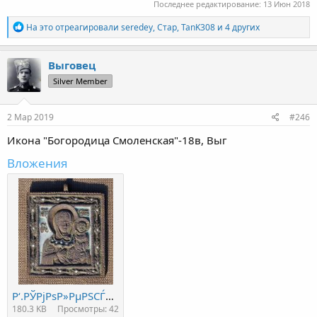
Последнее редактирование:
13 Июн 2018
Р
На это отреагировали
seredey
,
Стар
,
TanK308
и 4 других
е
а
к
Выговец
ц
Silver Member
и
и
:
2 Мар 2019
#246
Икона "Богородица Смоленская"-18в, Выг
Вложения
Р‘.РЎРјРѕР»РµРЅСЃРєР°СЏ РІС‹Рі(С‚РѕС‡РєРё).jpg
180.3 KB
Просмотры: 42