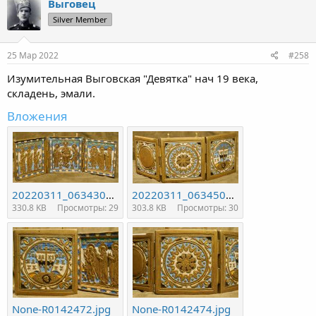
Выговец
ц
Silver Member
и
и
:
25 Мар 2022
#258
Изумительная Выговская "Девятка" нач 19 века,
складень, эмали.
Вложения
20220311_063430_none-r0142440-cr_160.jpg
20220311_063450_none-r0142441-cr_105.jpg
330.8 KB
Просмотры: 29
303.8 KB
Просмотры: 30
None-R0142472.jpg
None-R0142474.jpg