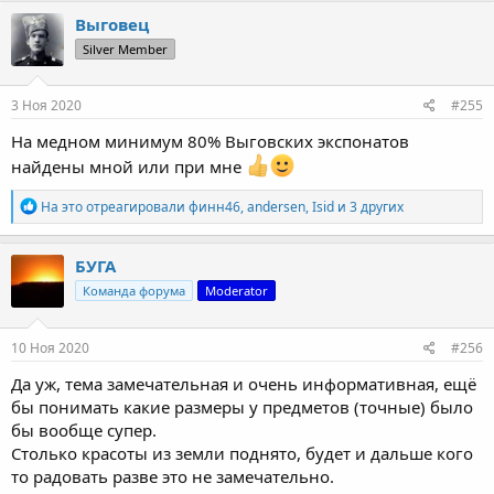
Выговец
Silver Member
3 Ноя 2020
#255
На медном минимум 80% Выговских экспонатов
найдены мной или при мне
Р
На это отреагировали
финн46
,
andersen
,
Isid
и 3 других
е
а
к
БУГА
ц
Команда форума
Moderator
и
и
:
10 Ноя 2020
#256
Да уж, тема замечательная и очень информативная, ещё
бы понимать какие размеры у предметов (точные) было
бы вообще супер.
Столько красоты из земли поднято, будет и дальше кого
то радовать разве это не замечательно.