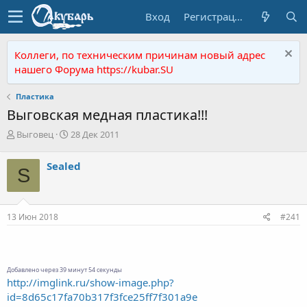
Вход
Регистрация
Коллеги, по техническим причинам новый адрес
нашего Форума https://kubar.SU
Пластика
Выговская медная пластика!!!
А
Д
Выговец
28 Дек 2011
в
а
т
т
Sealed
S
о
а
р
н
т
а
е
ч
13 Июн 2018
#241
м
а
ы
л
а
Добавлено через 39 минут 54 секунды
http://imglink.ru/show-image.php?
id=8d65c17fa70b317f3fce25ff7f301a9e