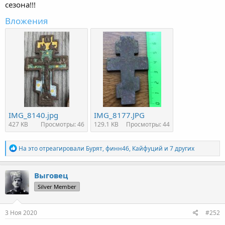
сезона!!!
Вложения
IMG_8140.jpg
IMG_8177.JPG
427 KB
Просмотры: 46
129.1 KB
Просмотры: 44
Р
На это отреагировали
Бурят
,
финн46
,
Кайфуций
и 7 других
е
а
к
Выговец
ц
Silver Member
и
и
:
3 Ноя 2020
#252