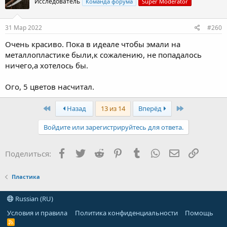
Исследователь
Команда форума
Super Moderator
31 Мар 2022
#260
Очень красиво. Пока в идеале чтобы эмали на
металлопластике были,к сожалению, не попадалось
ничего,а хотелось бы.
Ого, 5 цветов насчитал.
First
Last
Назад
13 из 14
Вперёд
Войдите или зарегистрируйтесь для ответа.
Facebook
Twitter
Reddit
Pinterest
Tumblr
WhatsApp
Электронная
Ссылка
Поделиться:
Пластика
Russian (RU)
Условия и правила
Политика конфиденциальности
Помощь
R