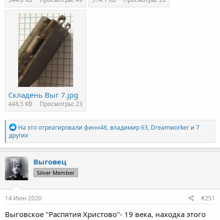
Складень Выг 7.jpg
448.5 KB
Просмотры: 23
Р
На это отреагировали
финн46
,
владимир 63
,
Dreamworker
и 7
е
других
а
к
ц
Выговец
и
Silver Member
и
:
14 Июн 2020
#251
Выговское "Распятия Христово"- 19 века, находка этого