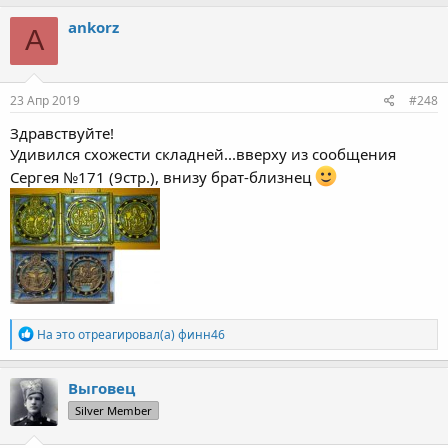
а
к
ankorz
A
ц
и
и
:
23 Апр 2019
#248
Здравствуйте!
Удивился схожести складней...вверху из сообщения
Сергея №171 (9стр.), внизу брат-близнец
Р
На это отреагировал(а)
финн46
е
а
к
Выговец
ц
Silver Member
и
и
: