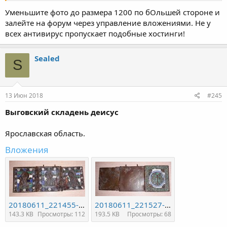
id=8d65c17fa70b317f3fce25ff7f301a9e
Уменьшите фото до размера 1200 по бОльшей стороне и
Скопируйте в адресную строку браузера!
залейте на форум через управление вложениями. Не у
всех антивирус пропускает подобные хостинги!
Sealed
S
13 Июн 2018
#245
Выговский складень деисус
Ярославская область.
Вложения
20180611_221455-800x375.jpg
20180611_221527-1024x459.jpg
143.3 KB
Просмотры: 112
193.5 KB
Просмотры: 68