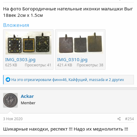
На фото Богородичные нательные иконки малышки Выг
18век 2см х 1.5см
Вложения
IMG_0303.jpg
IMG_0310.jpg
625 KB
Просмотры: 41
421.4 KB
Просмотры: 38
Р
На это отреагировали
финн46
,
Кайфуций
,
massada
и 2 других
е
а
к
Ackar
ц
Member
и
и
:
3 Ноя 2020
#254
Шикарные находки, респект !!! Надо их меднолитить !!!