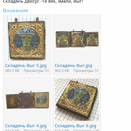
Складень Деисус -18 век, эмали, Выг!
Вложения
Складень Выг 5.jpg
Складень Выг.jpg
385.7 KB
Просмотры: 51
362.5 KB
Просмотры: 51
Складень Выг 4.jpg
Складень Выг 6.jpg
344.8 KB
Просмотры: 49
514.1 KB
Просмотры: 28