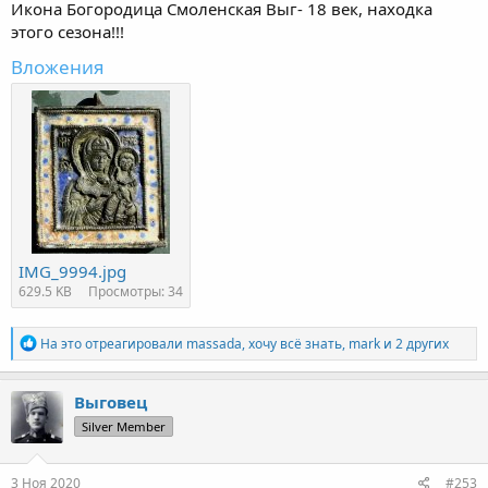
Икона Богородица Смоленская Выг- 18 век, находка
этого сезона!!!
Вложения
IMG_9994.jpg
629.5 KB
Просмотры: 34
Р
На это отреагировали
massada
,
хочу всё знать
,
mark
и 2 других
е
а
к
Выговец
ц
Silver Member
и
и
:
3 Ноя 2020
#253