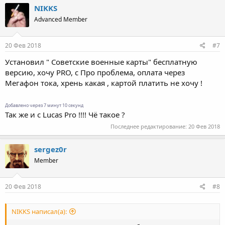
NIKKS
Advanced Member
20 Фев 2018
#7
Установил " Советские военные карты" бесплатную
версию, хочу PRO, с Про проблема, оплата через
Мегафон тока, хрень какая , картой платить не хочу !
Добавлено через 7 минут 10 секунд
Так же и с Lucas Pro !!!! Чё такое ?
Последнее редактирование:
20 Фев 2018
sergez0r
Member
20 Фев 2018
#8
NIKKS написал(а):