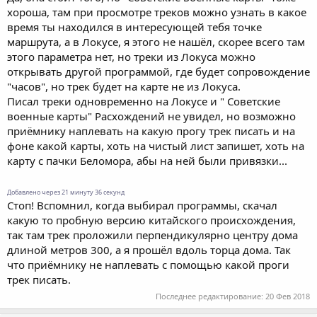
хороша, там при просмотре треков можно узнать в какое
время ты находился в интересующей тебя точке
маршрута, а в Локусе, я этого не нашёл, скорее всего там
этого параметра нет, но треки из Локуса можно
открывать другой программой, где будет сопровождение
"часов", но трек будет на карте не из Локуса.
Писал треки одновременно на Локусе и " Советские
военные карты" Расхождений не увидел, но возможно
приёмнику наплевать на какую прогу трек писать и на
фоне какой карты, хоть на чистый лист запишет, хоть на
карту с пачки Беломора, абы на ней были привязки...
Добавлено через 21 минуту 36 секунд
Стоп! Вспомнил, когда выбирал программы, скачал
какую то пробную версию китайского происхождения,
так там трек проложили перпендикулярно центру дома
длиной метров 300, а я прошёл вдоль торца дома. Так
что приёмнику не наплевать с помощью какой проги
трек писать.
Последнее редактирование:
20 Фев 2018