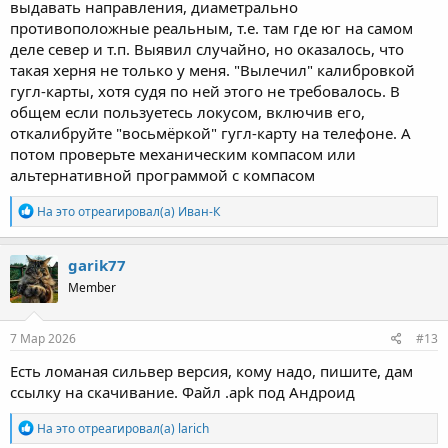
выдавать направления, диаметрально
противоположные реальным, т.е. там где юг на самом
деле север и т.п. Выявил случайно, но оказалось, что
такая херня не только у меня. "Вылечил" калибровкой
гугл-карты, хотя судя по ней этого не требовалось. В
общем если пользуетесь локусом, включив его,
откалибруйте "восьмёркой" гугл-карту на телефоне. А
потом проверьте механическим компасом или
альтернативной программой с компасом
Р
На это отреагировал(а)
Иван-К
е
а
к
garik77
ц
Member
и
и
:
7 Мар 2026
#13
Есть ломаная сильвер версия, кому надо, пишите, дам
ссылку на скачивание. Файл .apk под Андроид
Р
На это отреагировал(а)
larich
е