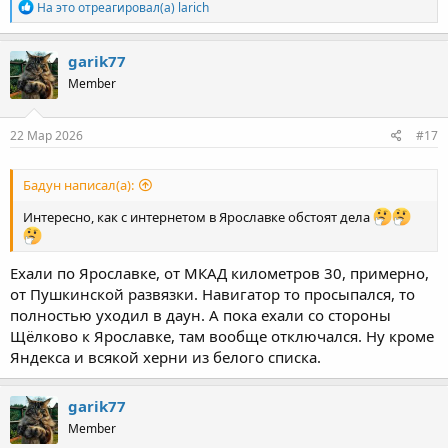
Р
На это отреагировал(а)
larich
е
а
к
garik77
ц
Member
и
и
:
22 Мар 2026
#17
Бадун написал(а):
Интересно, как с интернетом в Ярославке обстоят дела
Ехали по Ярославке, от МКАД километров 30, примерно,
от Пушкинской развязки. Навигатор то просыпался, то
полностью уходил в даун. А пока ехали со стороны
Щёлково к Ярославке, там вообще отключался. Ну кроме
Яндекса и всякой херни из белого списка.
garik77
Member