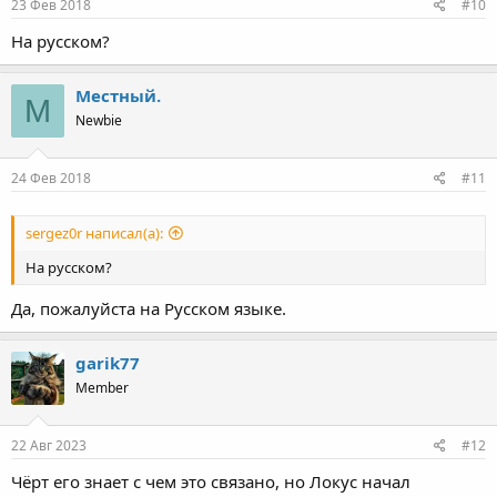
23 Фев 2018
#10
На русском?
Местный.
М
Newbie
24 Фев 2018
#11
sergez0r написал(а):
На русском?
Да, пожалуйста на Русском языке.
garik77
Member
22 Авг 2023
#12
Чёрт его знает с чем это связано, но Локус начал