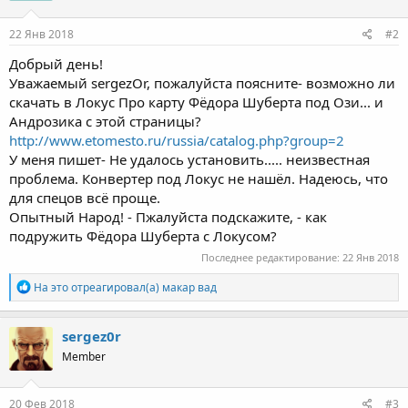
и
:
22 Янв 2018
#2
Добрый день!
Уважаемый sergezOr, пожалуйста поясните- возможно ли
скачать в Локус Про карту Фёдора Шуберта под Ози... и
Андрозика с этой страницы?
http://www.etomesto.ru/russia/catalog.php?group=2
У меня пишет- Не удалось установить..... неизвестная
проблема. Конвертер под Локус не нашёл. Надеюсь, что
для спецов всё проще.
Опытный Народ! - Пжалуйста подскажите, - как
подружить Фёдора Шуберта с Локусом?
Последнее редактирование:
22 Янв 2018
Р
На это отреагировал(а)
макар вад
е
а
к
sergez0r
ц
Member
и
и
:
20 Фев 2018
#3