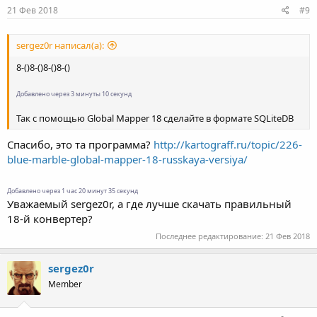
21 Фев 2018
#9
sergez0r написал(а):
8-()8-()8-()8-()
Добавлено через 3 минуты 10 секунд
Так с помощью Global Mapper 18 сделайте в формате SQLiteDB
Спасибо, это та программа?
http://kartograff.ru/topic/226-
blue-marble-global-mapper-18-russkaya-versiya/
Добавлено через 1 час 20 минут 35 секунд
Уважаемый sergez0r, а где лучше скачать правильный
18-й конвертер?
Последнее редактирование:
21 Фев 2018
sergez0r
Member