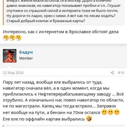
Вчера с женой ехали из области в Москву. Дорога конечно
давно знакомая, но навигатор показывает пробки и т.п.. Глушат
спутники со страшной силой и интернета тоже не было почти.
Ну дороги-то ладно, хрен с ними. А вот как по лесам ходить?
Старый добрый компас и бумажные карты?
Интересно, как с интернетом в Ярославке обстоят дела
Бадун
Member
22 Мар 2026
#16
Пару лет назад, вообще еле выбрались от туда,
навигатор сначала вёл, а в один момент, когда мы
приблизились к Нефтеперерабатывающему заводу ... Всё
отрубило. А изначально нас повел навигатор по области,
не по магистрали. Капец мы тогда встряли... Заправок
нет вообще на пути, а бензин на 70км остался
Еле еле по оффлайн картам выбрались