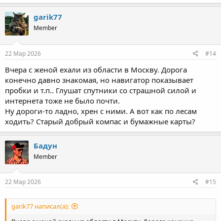
а
к
garik77
ц
Member
и
и
:
22 Мар 2026
#14
Вчера с женой ехали из области в Москву. Дорога
конечно давно знакомая, но навигатор показывает
пробки и т.п.. Глушат спутники со страшной силой и
интернета тоже не было почти.
Ну дороги-то ладно, хрен с ними. А вот как по лесам
ходить? Старый добрый компас и бумажные карты?
Бадун
Member
22 Мар 2026
#15
garik77 написал(а):