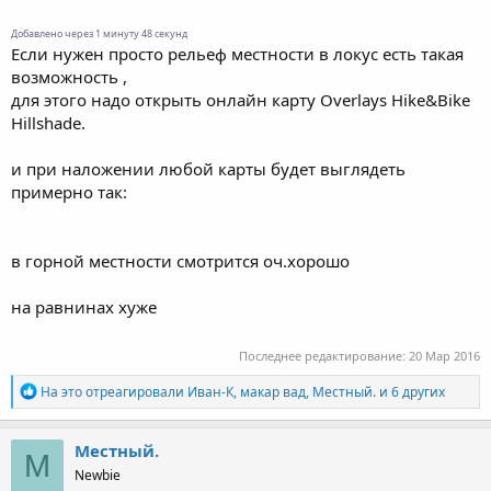
Добавлено через 1 минуту 48 секунд
Если нужен просто рельеф местности в локус есть такая
возможность ,
для этого надо открыть онлайн карту Overlays Hike&Bike
Hillshade.
и при наложении любой карты будет выглядеть
примерно так:
в горной местности смотрится оч.хорошо
на равнинах хуже
Последнее редактирование:
20 Мар 2016
Р
На это отреагировали
Иван-К
,
макар вад
,
Местный.
и 6 других
е
а
к
Местный.
М
ц
Newbie
и