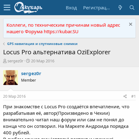
Вход
Регистрация
Коллеги, по техническим причинам новый адрес
нашего Форума https://kubar.SU
GPS навигация и спутниковые снимки
Locus Pro альтернатива OziExplorer
А
Д
sergez0r
20 Мар 2016
в
а
т
т
sergez0r
о
а
Member
р
н
т
а
е
ч
20 Мар 2016
#1
м
а
ы
л
При знакомстве с Locus Pro создаётся впечатление, что
а
разрабатывая её, автор(Произведено в Чехии)
внимательно читал наш форум или сам не понял до
конца что он сотворил. На Маркете Андроида порядка
400 рублей.
В любом случае ему (автору) респект и уважуха!