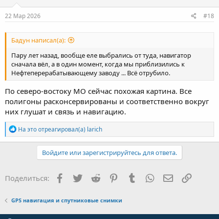
22 Мар 2026
#18
Бадун написал(а):
Пару лет назад, вообще еле выбрались от туда, навигатор
сначала вёл, а в один момент, когда мы приблизились к
Нефтеперерабатывающему заводу ... Всё отрубило.
По северо-востоку МО сейчас похожая картина. Все
полигоны расконсервированы и соответственно вокруг
них глушат и связь и навигацию.
Р
На это отреагировал(а)
larich
е
а
к
Войдите или зарегистрируйтесь для ответа.
ц
и
и
Facebook
Twitter
Reddit
Pinterest
Tumblr
WhatsApp
Электронная
Ссылка
Поделиться:
:
GPS навигация и спутниковые снимки