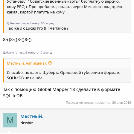
Установил " Советские военные карты" бесплатную версию,
хочу PRO, с Про проблема, оплата через Мегафон тока, хрень
какая , картой платить не хочу !
Добавлено через 7 минут 10 секунд
Так же и с Lucas Pro !!!! Чё такое ?
8-()8-()8-()8-()
Добавлено через 3 минуты 10 секунд
Местный. написал(а):
Спасибо, но карты Шуберта Орловской губернии в формате
SQLiteDB не нашёл.
Так с помощью Global Mapper 18 сделайте в формате
SQLiteDB
Последнее редактирование:
20 Фев 2018
Местный.
М
Newbie