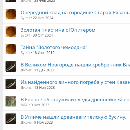
Джонс
28 Фев 2025
Очередной клад на городище Старая Рязань
Бурят
22 Ноя 2024
Золотая пластина с Юпитером
Бурят
30 Окт 2024
Тайна "Золотого чемодана"
Бурят
18 Июн 2019
В Великом Новгороде нашли сребренник В
Джонс
11 Дек 2023
Из найденного винного погреба у стен Каза
Джонс
13 Ноя 2023
В Европе обнаружили следы древнейшей в
МБС
9 Ноя 2023
В Угличе нашли древнеегипеискую бусину.
Джонс
9 Ноя 2023