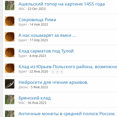
Ашельский топор на картине 1455 года
МБС
23 Окт 2023
Сокровища Рима
Бурят
14 Ноя 2022
А нас кошмарят за ямки ...
Бурят
17 Апр 2023
Клад сарматов под Тулой
Бурят
4 Апр 2023
Клад из Юрьев-Польского района, возможно
Бурят
22 Янв 2020
2
3
4
Нейросети для чтения архивов.
Джонс
5 Фев 2023
Брянский клад
МБС
30 Янв 2023
Античные монеты в средней полосе России.