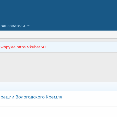
ользователи
орума https://kubar.SU
рации Вологодского Кремля