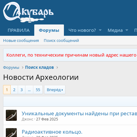
ПРАВИЛА
Форумы
Что нового?
Медиа
П
Новые сообщения
Поиск сообщений
Коллеги, по техническим причинам новый адрес нашего Ф
Форумы
Поиск кладов
Новости Археологии
1
2
3
...
55
Вперёд
Уникальные документы найдены при рестав
Джонс
27 Фев 2025
Радиоактивное кольцо.