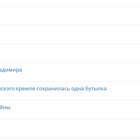
ладимира
нского кремля сохранилась одна бутылка
ойны